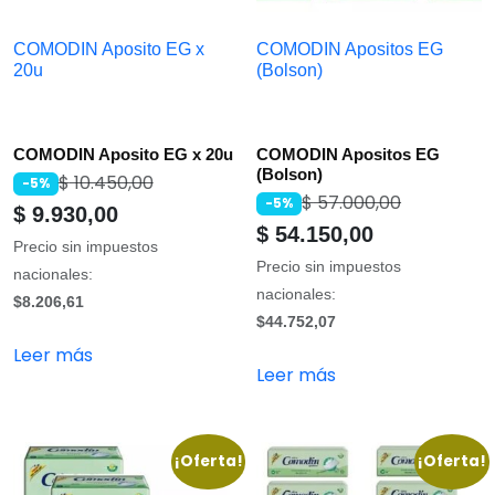
COMODIN Aposito EG x
COMODIN Apositos EG
20u
(Bolson)
COMODIN Aposito EG x 20u
COMODIN Apositos EG
(Bolson)
$
10.450,00
-5%
$
57.000,00
-5%
$
9.930,00
$
54.150,00
Precio sin impuestos
Precio sin impuestos
nacionales:
nacionales:
$8.206,61
$44.752,07
Leer más
Leer más
¡Oferta!
¡Oferta!