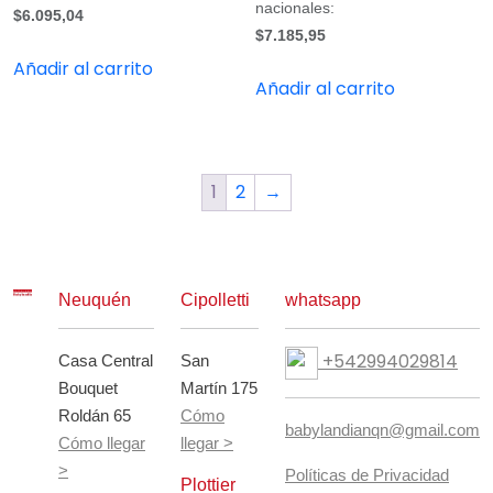
nacionales:
$6.095,04
$7.185,95
Añadir al carrito
Añadir al carrito
1
2
→
Neuquén
Cipolletti
whatsapp
+542994029814
Casa Central
San
Bouquet
Martín 175
Roldán 65
Cómo
babylandianqn@gmail.com
Cómo llegar
llegar >
>
Políticas de Privacidad
Plottier