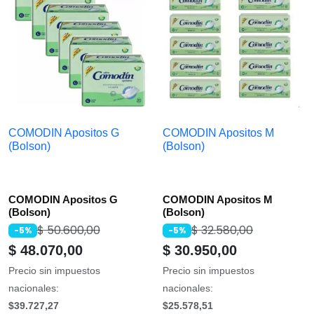
COMODIN Apositos G
COMODIN Apositos M
(Bolson)
(Bolson)
COMODIN Apositos G
COMODIN Apositos M
(Bolson)
(Bolson)
$
50.600,00
$
32.580,00
-5%
-5%
$
48.070,00
$
30.950,00
Precio sin impuestos
Precio sin impuestos
nacionales:
nacionales:
$39.727,27
$25.578,51