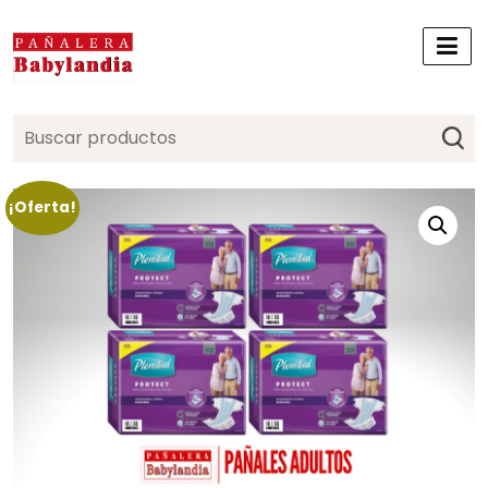
Search
for:
¡Oferta!