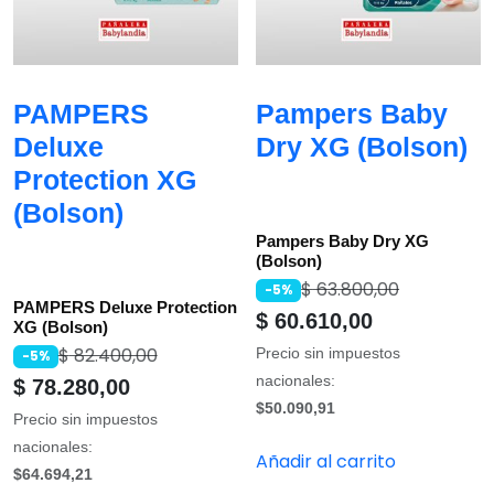
PAMPERS
Pampers Baby
Deluxe
Dry XG (Bolson)
Protection XG
(Bolson)
Pampers Baby Dry XG
(Bolson)
$
63.800,00
-5%
PAMPERS Deluxe Protection
$
60.610,00
XG (Bolson)
$
82.400,00
Precio sin impuestos
-5%
nacionales:
$
78.280,00
$50.090,91
Precio sin impuestos
nacionales:
Añadir al carrito
$64.694,21