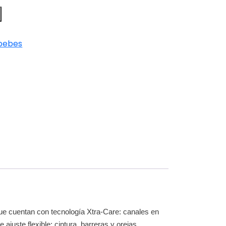
 bebes
ue cuentan con tecnología Xtra-Care: canales en
juste flexible: cintura, barreras y orejas