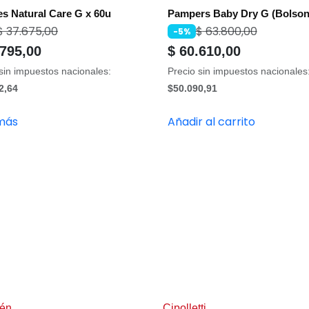
s Natural Care G x 60u
Pampers Baby Dry G (Bolson
$
37.675,00
$
63.800,00
-5%
795,00
$
60.610,00
sin impuestos nacionales:
Precio sin impuestos nacionales
2,64
$50.090,91
más
Añadir al carrito
én
Cipolletti