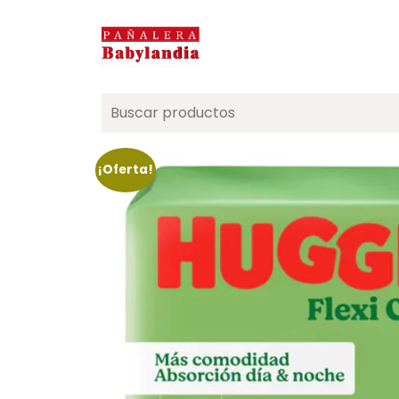
Search
for:
¡Oferta!