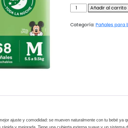
Huggies
Añadir al carrito
Flexi
Comfort
Categoría:
Pañales para
M
x
68u
cantidad
 mejor ajuste y comodidad: se mueven naturalmente con tu bebé ya q
 rápida y mejorada. Tiene una cubierta externa suave y un sistema de a