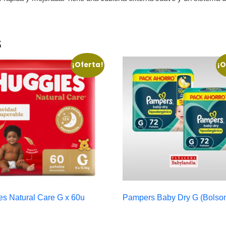
s
¡Oferta!
¡O
es Natural Care G x 60u
Pampers Baby Dry G (Bolso