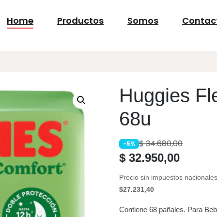
Home
Productos
Somos
Contac
Huggies Fl
68u
$
34.680,00
-5%
$
32.950,00
Precio sin impuestos nacionales
$27.231,40
Contiene 68 pañales. Para Beb