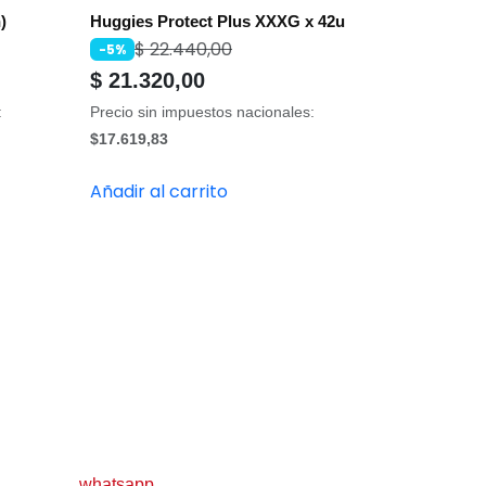
)
Huggies Protect Plus XXXG x 42u
$
22.440,00
-5%
$
21.320,00
:
Precio sin impuestos nacionales:
$17.619,83
Añadir al carrito
whatsapp