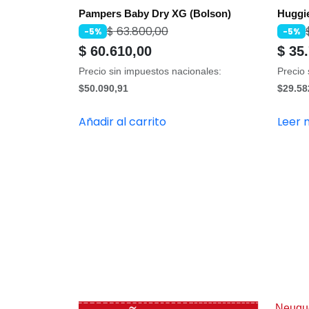
Pampers Baby Dry XG (Bolson)
Huggie
$
63.800,00
-5%
-5%
$
60.610,00
$
35.
Precio sin impuestos nacionales:
Precio 
$50.090,91
$29.58
Añadir al carrito
Leer 
Neuqu