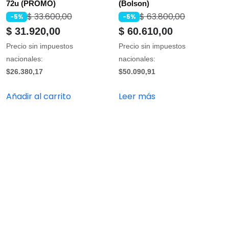
72u (PROMO)
(Bolson)
$
33.600,00
$
63.800,00
-5%
-5%
$
31.920,00
$
60.610,00
Precio sin impuestos
Precio sin impuestos
nacionales:
nacionales:
$26.380,17
$50.090,91
Añadir al carrito
Leer más