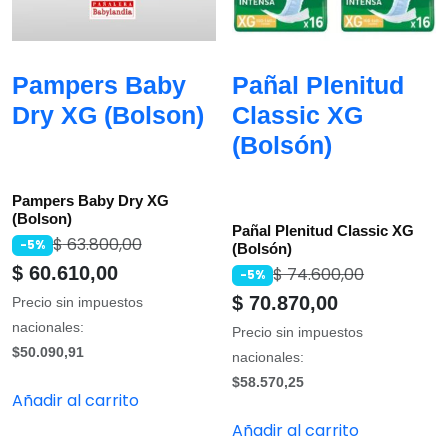
Pampers Baby
Pañal Plenitud
Dry XG (Bolson)
Classic XG
(Bolsón)
Pampers Baby Dry XG
(Bolson)
Pañal Plenitud Classic XG
$
63.800,00
-5%
(Bolsón)
$
60.610,00
$
74.600,00
-5%
$
70.870,00
Precio sin impuestos
nacionales:
Precio sin impuestos
$50.090,91
nacionales:
$58.570,25
Añadir al carrito
Añadir al carrito