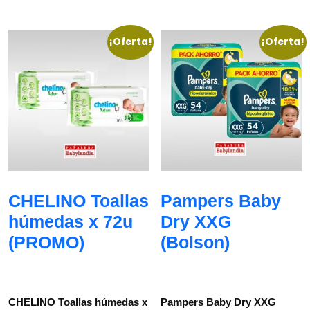
¡Oferta!
¡Oferta!
CHELINO Toallas
Pampers Baby
húmedas x 72u
Dry XXG
(PROMO)
(Bolson)
CHELINO Toallas húmedas x
Pampers Baby Dry XXG