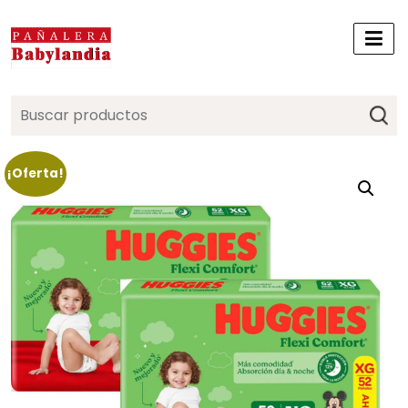
Search
for:
¡Oferta!