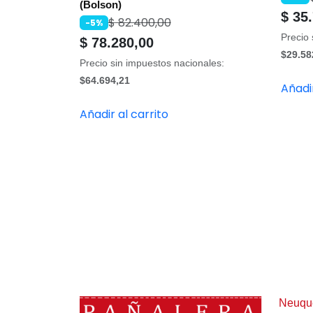
(Bolson)
$
35.
$
82.400,00
-5%
Precio 
$
78.280,00
$29.58
Precio sin impuestos nacionales:
$64.694,21
Añadir
Añadir al carrito
Neuqu