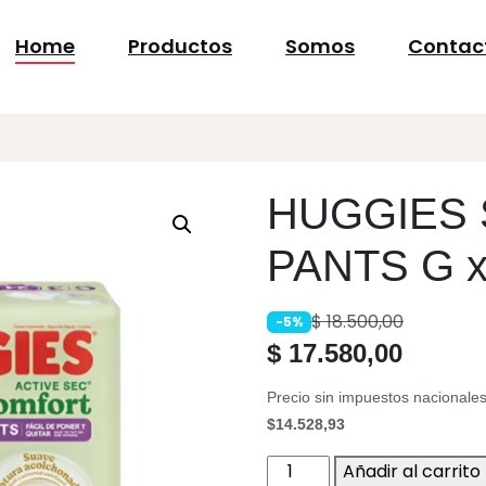
Home
Productos
Somos
Contac
HUGGIES S
PANTS G x
$
18.500,00
-5%
$
17.580,00
Precio sin impuestos nacionales
$14.528,93
HUGGIES
Añadir al carrito