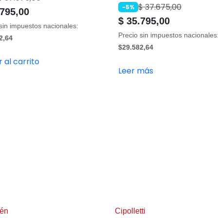
$
37.675,00
-5%
795,00
$
35.795,00
sin impuestos nacionales:
Precio sin impuestos nacionales
2,64
$29.582,64
 al carrito
Leer más
én
Cipolletti