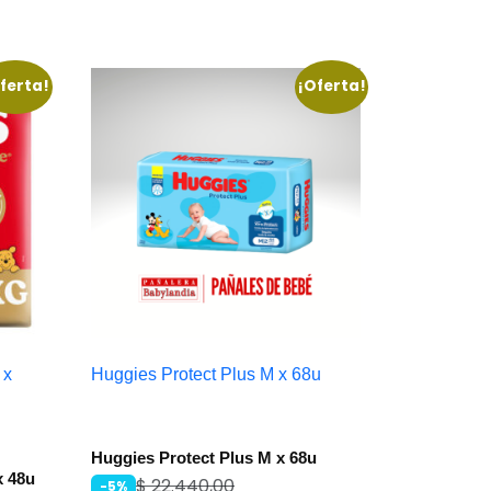
ferta!
¡Oferta!
 x
Huggies Protect Plus M x 68u
Huggies Protect Plus M x 68u
x 48u
$
22.440,00
-5%