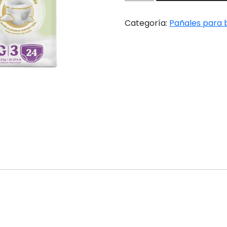
Soft
Comfort
Categoría:
Pañales para
PANTS
G
x
24u
cantidad