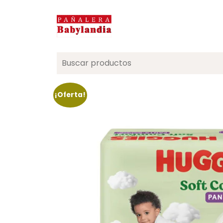
Search
for:
¡Oferta!