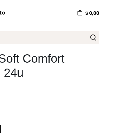
to
$
0,00
oft Comfort
 24u
: