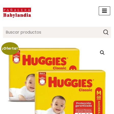
Search
for:
¡Oferta!