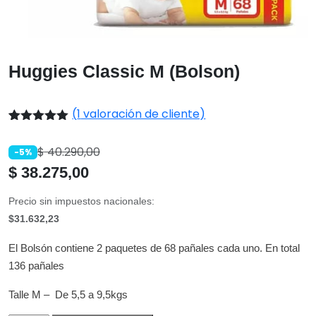
Huggies Classic M (Bolson)
(
1
valoración de cliente)
Valorado
1
con
5.00
de
$
40.290,00
-5%
5 en base
a
valoración
$
38.275,00
de un
cliente
Precio sin impuestos nacionales:
$31.632,23
El Bolsón contiene 2 paquetes de 68 pañales cada uno. En total
136 pañales
Talle M – De 5,5 a 9,5kgs