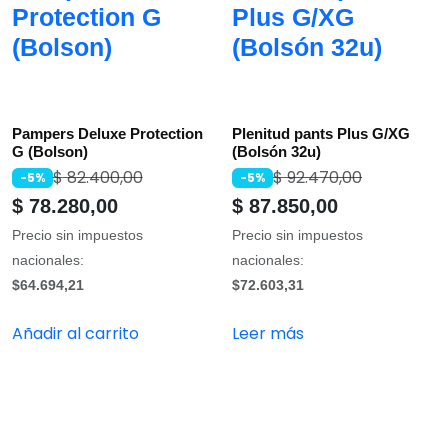
Protection G
Plus G/XG
(Bolson)
(Bolsón 32u)
Pampers Deluxe Protection
Plenitud pants Plus G/XG
G (Bolson)
(Bolsón 32u)
$
82.400,00
$
92.470,00
-5%
-5%
$
78.280,00
$
87.850,00
Precio sin impuestos
Precio sin impuestos
nacionales:
nacionales:
$64.694,21
$72.603,31
Añadir al carrito
Leer más