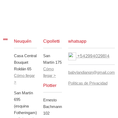
Neuquén
Cipolletti
whatsapp
+542994029814
Casa Central
San
Bouquet
Martín 175
Roldán 65
Cómo
babylandianqn@gmail.com
Cómo llegar
llegar >
>
Políticas de Privacidad
Plottier
San Martín
695
Ernesto
(esquina
Bachmann
Fotheringam)
102