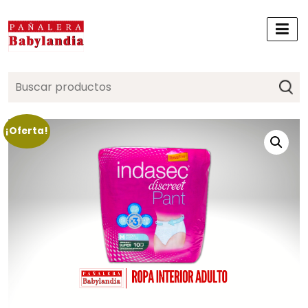
Search
for:
¡Oferta!