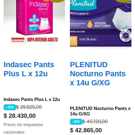
Indasec Pants
PLENITUD
Plus L x 12u
Nocturno Pants
x 14u G/XG
Indasec Pants Plus L x 12u
$
29.925,00
-5%
PLENITUD Nocturno Pants x
14u G/XG
$
28.430,00
$
45.120,00
-5%
Precio sin impuestos
$
42.865,00
nacionales: