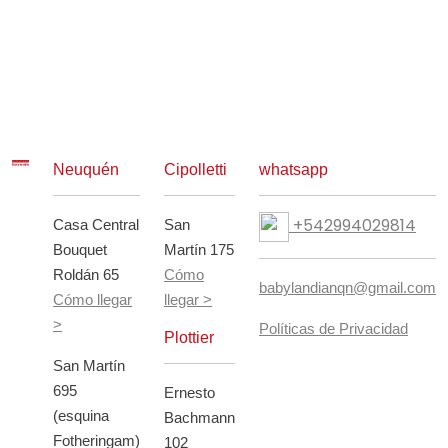
Neuquén
Cipolletti
whatsapp
+542994029814
Casa Central
San
Bouquet
Martín 175
Roldán 65
Cómo
babylandianqn@gmail.com
Cómo llegar
llegar >
>
Políticas de Privacidad
Plottier
San Martín
695
Ernesto
(esquina
Bachmann
Fotheringam)
102