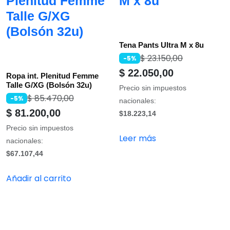
Plenitud Femme
M x 8u
Talle G/XG
(Bolsón 32u)
Tena Pants Ultra M x 8u
$
23.150,00
-5%
$
22.050,00
Ropa int. Plenitud Femme
Talle G/XG (Bolsón 32u)
Precio sin impuestos
$
85.470,00
-5%
nacionales:
$
81.200,00
$18.223,14
Precio sin impuestos
Leer más
nacionales:
$67.107,44
Añadir al carrito