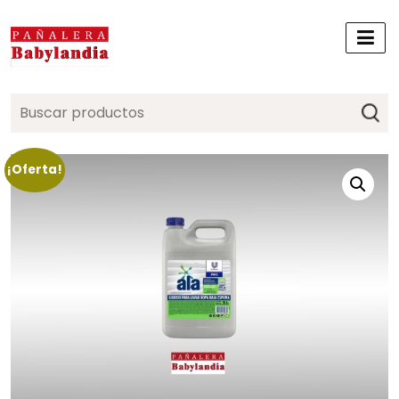
Search
for:
¡Oferta!