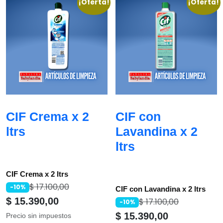
¡Oferta!
¡Oferta!
CIF Crema x 2
CIF con
ltrs
Lavandina x 2
ltrs
CIF Crema x 2 ltrs
$
17.100,00
-10%
CIF con Lavandina x 2 ltrs
$
15.390,00
$
17.100,00
-10%
$
15.390,00
Precio sin impuestos