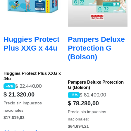
Huggies Protect
Pampers Deluxe
Plus XXG x 44u
Protection G
(Bolson)
Huggies Protect Plus XXG x
44u
Pampers Deluxe Protection
$
22.440,00
-5%
G (Bolson)
$
21.320,00
$
82.400,00
-5%
$
78.280,00
Precio sin impuestos
nacionales:
Precio sin impuestos
$17.619,83
nacionales:
$64.694,21