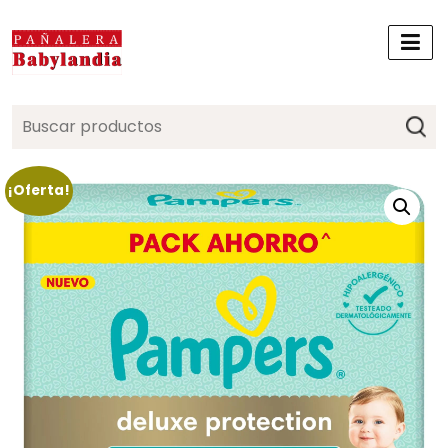
Search
for:
¡Oferta!