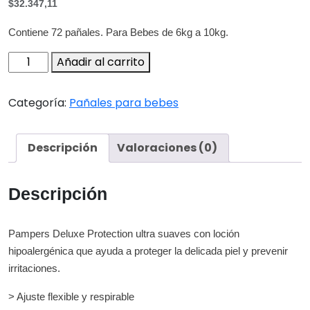
$32.347,11
Contiene 72 pañales. Para Bebes de 6kg a 10kg.
Pampers
Añadir al carrito
Deluxe
M
Categoría:
Pañales para bebes
x
72u
cantidad
Descripción
Valoraciones (0)
Descripción
Pampers Deluxe Protection ultra suaves con loción
hipoalergénica que ayuda a proteger la delicada piel y prevenir
irritaciones.
> Ajuste flexible y respirable