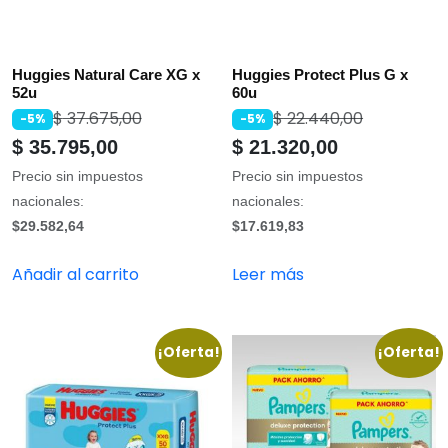
Huggies Natural Care XG x
Huggies Protect Plus G x
52u
60u
$
37.675,00
$
22.440,00
-5%
-5%
$
35.795,00
$
21.320,00
Precio sin impuestos
Precio sin impuestos
nacionales:
nacionales:
$29.582,64
$17.619,83
Añadir al carrito
Leer más
¡Oferta!
¡Oferta!