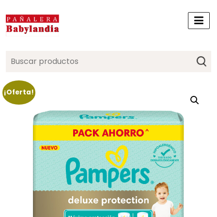
Search
for:
¡Oferta!