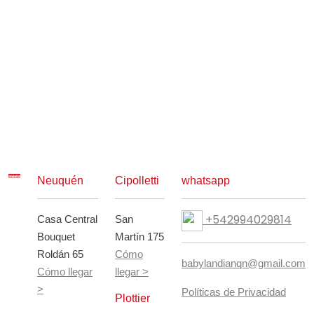
Neuquén
Cipolletti
whatsapp
+542994029814
Casa Central
San
Bouquet
Martín 175
Roldán 65
Cómo
babylandianqn@gmail.com
Cómo llegar
llegar >
>
Políticas de Privacidad
Plottier