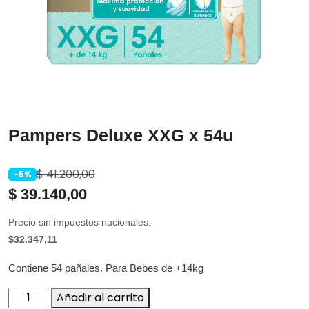
Pampers Deluxe XXG x 54u
$
41.200,00
-5%
$
39.140,00
Precio sin impuestos nacionales:
$32.347,11
Contiene 54 pañales. Para Bebes de +14kg
Pampers
Añadir al carrito