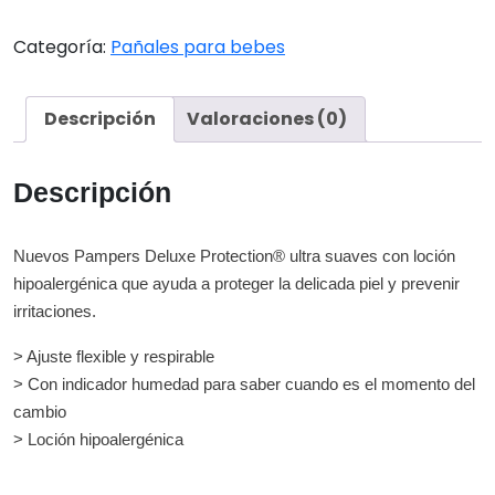
Deluxe
XXG
Categoría:
Pañales para bebes
x
54u
cantidad
Descripción
Valoraciones (0)
Descripción
Nuevos Pampers Deluxe Protection® ultra suaves con loción
hipoalergénica que ayuda a proteger la delicada piel y prevenir
irritaciones.
> Ajuste flexible y respirable
> Con indicador humedad para saber cuando es el momento del
cambio
> Loción hipoalergénica