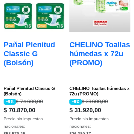
Pañal Plenitud
CHELINO Toallas
Classic G
húmedas x 72u
(Bolsón)
(PROMO)
Pañal Plenitud Classic G
CHELINO Toallas húmedas x
(Bolsón)
72u (PROMO)
$
74.600,00
$
33.600,00
-5%
-5%
$
70.870,00
$
31.920,00
Precio sin impuestos
Precio sin impuestos
nacionales:
nacionales:
$58.570,25
$26.380,17