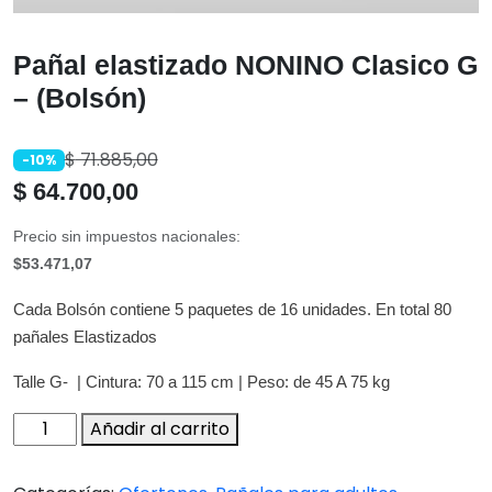
Pañal elastizado NONINO Clasico G
– (Bolsón)
$
71.885,00
-10%
$
64.700,00
Precio sin impuestos nacionales:
$53.471,07
Cada Bolsón contiene 5 paquetes de 16 unidades. En total 80
pañales Elastizados
Talle G- | Cintura: 70 a 115 cm | Peso: de 45 A 75 kg
Pañal
Añadir al carrito
elastizado
NONINO