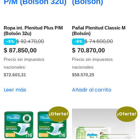
P/M (Bolsón 32u)
(Bolsón)
Ropa int. Plenitud Plus P/M
Pañal Plenitud Classic M
(Bolsón 32u)
(Bolsón)
$
92.470,00
$
74.600,00
-5%
-5%
$
87.850,00
$
70.870,00
Precio sin impuestos
Precio sin impuestos
nacionales:
nacionales:
$72.603,31
$58.570,25
Leer más
Añadir al carrito
¡Oferta!
¡Oferta!