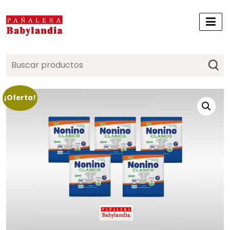
Search
for:
¡Oferta!