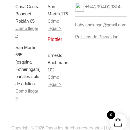
+542994029814
Casa Central
San
Bouquet
Martín 175
Roldán 65
Cómo
babylandianqn@gmail.com
Cómo llegar
llegar >
>
Políticas de Privacidad
Plottier
San Martín
695
Ernesto
(esquina
Bachmann
Fotheringam)
102
pañales solo
Cómo
de adultos
llegar >
Cómo llegar
>
0
Copyright ©
2026 Todos los derchos reservados | by
SIT