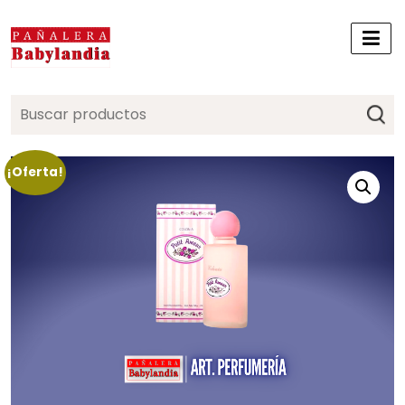
Search
for:
¡Oferta!