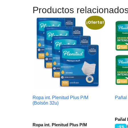
Productos relacionado
¡Oferta!
Ropa int. Plenitud Plus P/M
Pañal 
(Bolsón 32u)
Pañal 
Ropa int. Plenitud Plus P/M
-5%