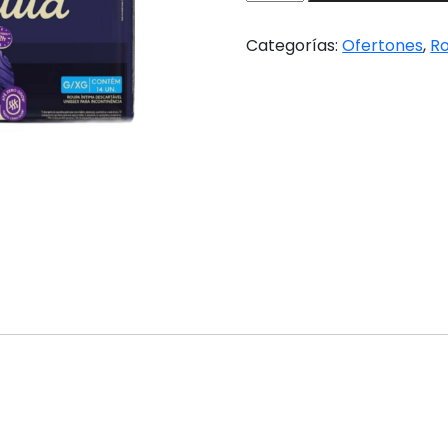
Nocturno
Pants
Categorías:
Ofertones
,
Ro
G/XG
PROMO
x
2
cantidad