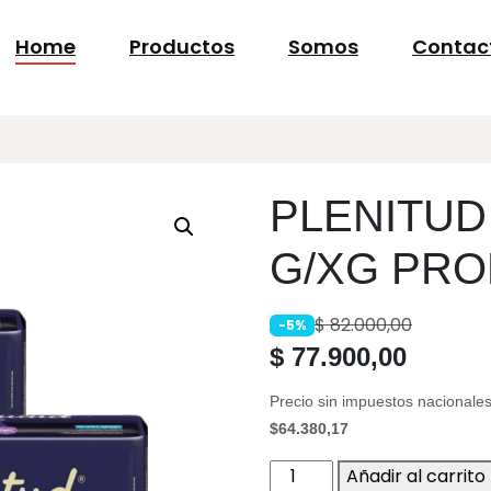
Home
Productos
Somos
Contac
PLENITUD 
G/XG PRO
$
82.000,00
-5%
$
77.900,00
Precio sin impuestos nacionales
$64.380,17
PLENITUD
Añadir al carrito