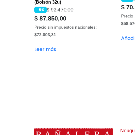
(Bolsón 32u)
$
70.
$
92.470,00
-5%
Precio 
$
87.850,00
$58.57
Precio sin impuestos nacionales:
$72.603,31
Añadir
Leer más
Neuqu