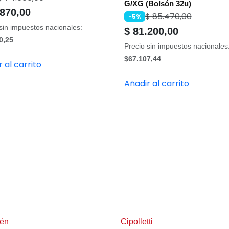
G/XG (Bolsón 32u)
870,00
$
85.470,00
-5%
sin impuestos nacionales:
$
81.200,00
0,25
Precio sin impuestos nacionales
$67.107,44
 al carrito
Añadir al carrito
én
Cipolletti