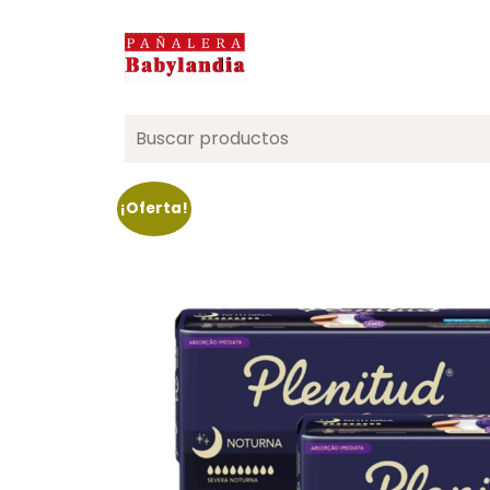
Search
for:
¡Oferta!