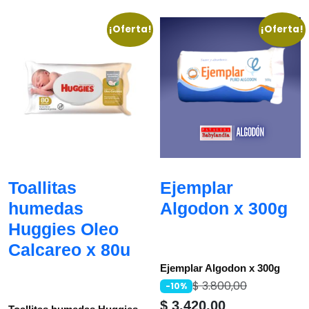
¡Oferta!
¡Oferta!
Toallitas
Ejemplar
humedas
Algodon x 300g
Huggies Oleo
Calcareo x 80u
Ejemplar Algodon x 300g
$
3.800,00
-10%
$
3.420,00