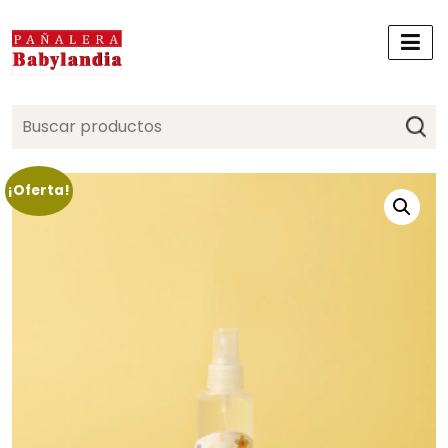
Search
for:
¡Oferta!